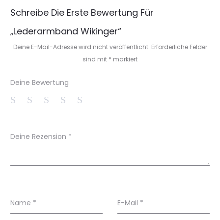
B
Schreibe Die Erste Bewertung Für
e
„Lederarmband Wikinger“
w
Deine E-Mail-Adresse wird nicht veröffentlicht.
Erforderliche Felder
e
sind mit
*
markiert
r
Deine Bewertung
t
u
n
Deine Rezension
*
g
e
n
Name
*
E-Mail
*