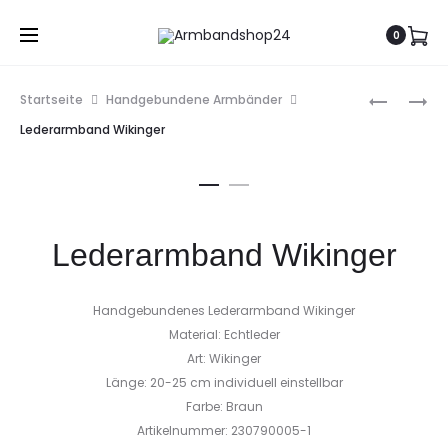
0
Prod
LEDERAR
ARMBAN
Startseite
Handgebundene Armbänder
MITTELAL
RUND
navig
Lederarmband Wikinger
GEFLOCH
Lederarmband Wikinger
Handgebundenes Lederarmband Wikinger
Material: Echtleder
Art: Wikinger
Länge: 20-25 cm individuell einstellbar
Farbe: Braun
Artikelnummer: 230790005-1